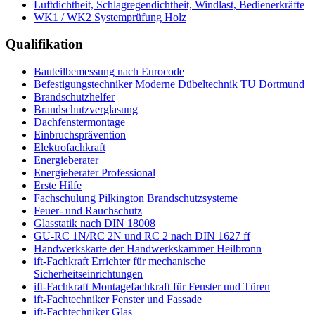
Luftdichtheit, Schlagregendichtheit, Windlast, Bedienerkräfte
WK1 / WK2 Systemprüfung Holz
Qualifikation
Bauteilbemessung nach Eurocode
Befestigungstechniker Moderne Dübeltechnik TU Dortmund
Brandschutzhelfer
Brandschutzverglasung
Dachfenstermontage
Einbruchsprävention
Elektrofachkraft
Energieberater
Energieberater Professional
Erste Hilfe
Fachschulung Pilkington Brandschutzsysteme
Feuer- und Rauchschutz
Glasstatik nach DIN 18008
GU-RC 1N/RC 2N und RC 2 nach DIN 1627 ff
Handwerkskarte der Handwerkskammer Heilbronn
ift-Fachkraft Errichter für mechanische
Sicherheitseinrichtungen
ift-Fachkraft Montagefachkraft für Fenster und Türen
ift-Fachtechniker Fenster und Fassade
ift-Fachtechniker Glas