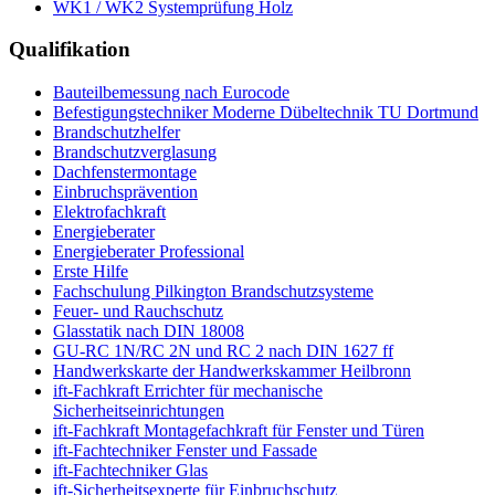
WK1 / WK2 Systemprüfung Holz
Qualifikation
Bauteilbemessung nach Eurocode
Befestigungstechniker Moderne Dübeltechnik TU Dortmund
Brandschutzhelfer
Brandschutzverglasung
Dachfenstermontage
Einbruchsprävention
Elektrofachkraft
Energieberater
Energieberater Professional
Erste Hilfe
Fachschulung Pilkington Brandschutzsysteme
Feuer- und Rauchschutz
Glasstatik nach DIN 18008
GU-RC 1N/RC 2N und RC 2 nach DIN 1627 ff
Handwerkskarte der Handwerkskammer Heilbronn
ift-Fachkraft Errichter für mechanische
Sicherheitseinrichtungen
ift-Fachkraft Montagefachkraft für Fenster und Türen
ift-Fachtechniker Fenster und Fassade
ift-Fachtechniker Glas
ift-Sicherheitsexperte für Einbruchschutz