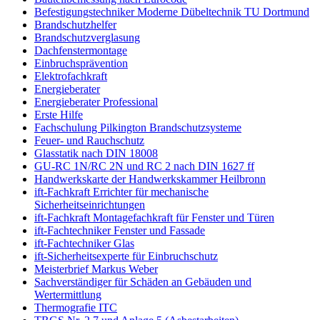
Befestigungstechniker Moderne Dübeltechnik TU Dortmund
Brandschutzhelfer
Brandschutzverglasung
Dachfenstermontage
Einbruchsprävention
Elektrofachkraft
Energieberater
Energieberater Professional
Erste Hilfe
Fachschulung Pilkington Brandschutzsysteme
Feuer- und Rauchschutz
Glasstatik nach DIN 18008
GU-RC 1N/RC 2N und RC 2 nach DIN 1627 ff
Handwerkskarte der Handwerkskammer Heilbronn
ift-Fachkraft Errichter für mechanische
Sicherheitseinrichtungen
ift-Fachkraft Montagefachkraft für Fenster und Türen
ift-Fachtechniker Fenster und Fassade
ift-Fachtechniker Glas
ift-Sicherheitsexperte für Einbruchschutz
Meisterbrief Markus Weber
Sachverständiger für Schäden an Gebäuden und
Wertermittlung
Thermografie ITC